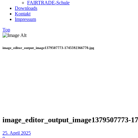
FAIRTRADE-Schule
Downloads
Kontakt
Impressum
Top
image_editor_output_image1379507773-1745592366770.jpg
image_editor_output_image1379507773-17
25. April 2025