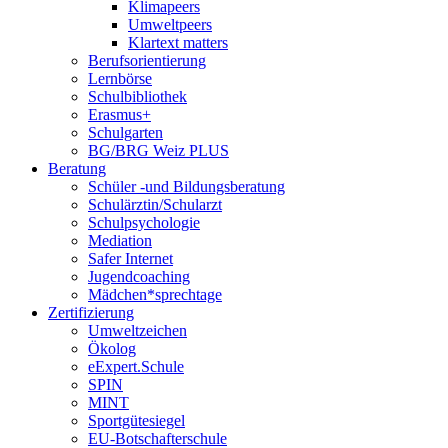
Klimapeers
Umweltpeers
Klartext matters
Berufsorientierung
Lernbörse
Schulbibliothek
Erasmus+
Schulgarten
BG/BRG Weiz PLUS
Beratung
Schüler -und Bildungsberatung
Schulärztin/Schularzt
Schulpsychologie
Mediation
Safer Internet
Jugendcoaching
Mädchen*sprechtage
Zertifizierung
Umweltzeichen
Ökolog
eExpert.Schule
SPIN
MINT
Sportgütesiegel
EU-Botschafterschule