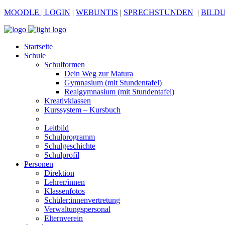
MOODLE
| LOGIN
|
WEBUNTIS
|
SPRECHSTUNDEN
|
BILD
Startseite
Schule
Schulformen
Dein Weg zur Matura
Gymnasium (mit Stundentafel)
Realgymnasium (mit Stundentafel)
Kreativklassen
Kurssystem – Kursbuch
Leitbild
Schulprogramm
Schulgeschichte
Schulprofil
Personen
Direktion
Lehrer/innen
Klassenfotos
Schüler:innenvertretung
Verwaltungspersonal
Elternverein