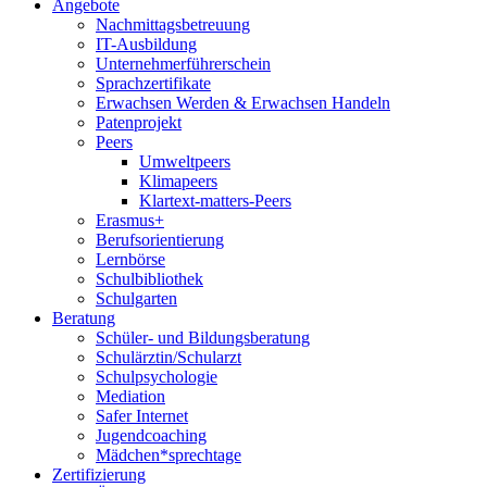
Angebote
Nachmittagsbetreuung
IT-Ausbildung
Unternehmerführerschein
Sprachzertifikate
Erwachsen Werden & Erwachsen Handeln
Patenprojekt
Peers
Umweltpeers
Klimapeers
Klartext-matters-Peers
Erasmus+
Berufsorientierung
Lernbörse
Schulbibliothek
Schulgarten
Beratung
Schüler- und Bildungsberatung
Schulärztin/Schularzt
Schulpsychologie
Mediation
Safer Internet
Jugendcoaching
Mädchen*sprechtage
Zertifizierung