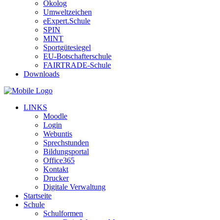
Ökolog
Umweltzeichen
eExpert.Schule
SPIN
MINT
Sportgütesiegel
EU-Botschafterschule
FAIRTRADE-Schule
Downloads
LINKS
Moodle
Login
Webuntis
Sprechstunden
Bildungsportal
Office365
Kontakt
Drucker
Digitale Verwaltung
Startseite
Schule
Schulformen