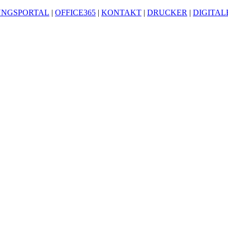
UNGSPORTAL
|
OFFICE365
|
KONTAKT
|
DRUCKER
|
DIGITA