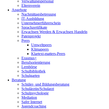
Verwaltungspersonal
Elternverein
Angebote
Nachmittagsbetreuung
IT-Ausbildung
Unternehmerführerschein
Sprachzertifikate
Erwachsen Werden & Erwachsen Handeln
Patenprojekt
Peers
Umweltpeers
Klimapeers
Klartext-matters-Peers
Erasmus+
Berufsorientierung
Lernbörse
Schulbibliothek
Schulgarten
Beratung
Schüler- und Bildungsberatung
Schulärztin/Schularzt
Schulpsychologie
Mediation
Safer Internet
Jugendcoaching