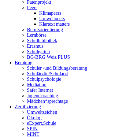
Patenprojekt
Peers
Klimapeers
Umweltpeers
Klartext matters
Berufsorientierung
Lernbörse
Schulbibliothek
Erasmus+
Schulgarten
BG/BRG Weiz PLUS
Beratung
Schüler -und Bildungsberatung
Schulärztin/Schularzt
Schulpsychologie
Mediation
Safer Internet
Jugendcoaching
Mädchen*sprechtage
Zertifizierung
Umweltzeichen
Ökolog
eExpert.Schule
SPIN
MINT