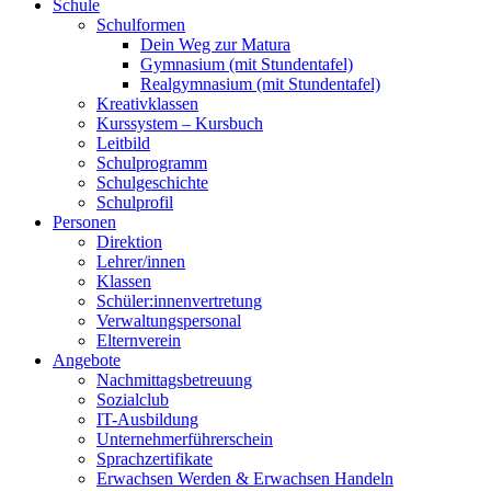
Schule
Schulformen
Dein Weg zur Matura
Gymnasium (mit Stundentafel)
Realgymnasium (mit Stundentafel)
Kreativklassen
Kurssystem – Kursbuch
Leitbild
Schulprogramm
Schulgeschichte
Schulprofil
Personen
Direktion
Lehrer/innen
Klassen
Schüler:innenvertretung
Verwaltungspersonal
Elternverein
Angebote
Nachmittagsbetreuung
Sozialclub
IT-Ausbildung
Unternehmerführerschein
Sprachzertifikate
Erwachsen Werden & Erwachsen Handeln