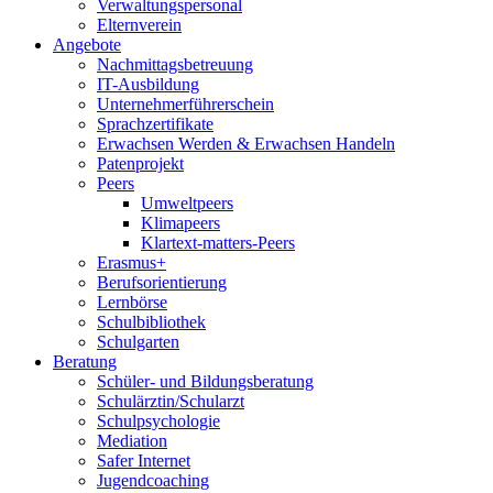
Verwaltungspersonal
Elternverein
Angebote
Nachmittagsbetreuung
IT-Ausbildung
Unternehmerführerschein
Sprachzertifikate
Erwachsen Werden & Erwachsen Handeln
Patenprojekt
Peers
Umweltpeers
Klimapeers
Klartext-matters-Peers
Erasmus+
Berufsorientierung
Lernbörse
Schulbibliothek
Schulgarten
Beratung
Schüler- und Bildungsberatung
Schulärztin/Schularzt
Schulpsychologie
Mediation
Safer Internet
Jugendcoaching