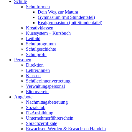
Schule
Schulformen
Dein Weg zur Matura
Gymnasium (mit Stundentafel)
Realgymnasium (mit Stundentafel)
Kreativklassen
Kurssystem – Kursbuch
Leitbild
Schulprogramm
Schulgeschichte
Schulprofil
Personen
Direktion
Lehrer/innen
Klassen
Schüler:innenvertretung
Verwaltungspersonal
Elternverein
Angebote
Nachmittagsbetreuung
Sozialclub
IT-Ausbildung
Unternehmerführerschein
Sprachzertifikate
Erwachsen Werden & Erwachsen Handeln