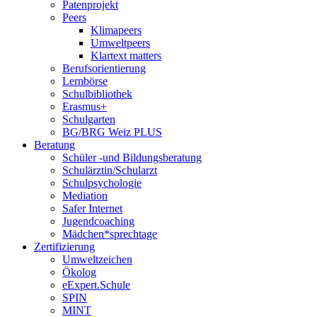
Patenprojekt
Peers
Klimapeers
Umweltpeers
Klartext matters
Berufsorientierung
Lernbörse
Schulbibliothek
Erasmus+
Schulgarten
BG/BRG Weiz PLUS
Beratung
Schüler -und Bildungsberatung
Schulärztin/Schularzt
Schulpsychologie
Mediation
Safer Internet
Jugendcoaching
Mädchen*sprechtage
Zertifizierung
Umweltzeichen
Ökolog
eExpert.Schule
SPIN
MINT