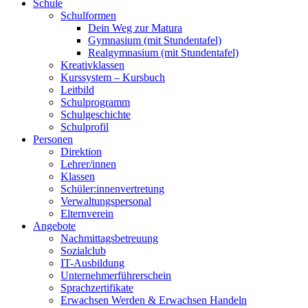
Schule
Schulformen
Dein Weg zur Matura
Gymnasium (mit Stundentafel)
Realgymnasium (mit Stundentafel)
Kreativklassen
Kurssystem – Kursbuch
Leitbild
Schulprogramm
Schulgeschichte
Schulprofil
Personen
Direktion
Lehrer/innen
Klassen
Schüler:innenvertretung
Verwaltungspersonal
Elternverein
Angebote
Nachmittagsbetreuung
Sozialclub
IT-Ausbildung
Unternehmerführerschein
Sprachzertifikate
Erwachsen Werden & Erwachsen Handeln