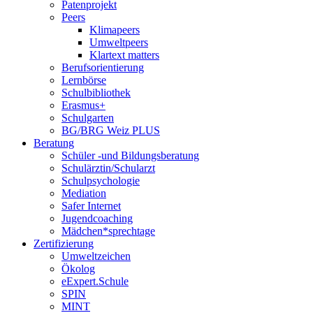
Patenprojekt
Peers
Klimapeers
Umweltpeers
Klartext matters
Berufsorientierung
Lernbörse
Schulbibliothek
Erasmus+
Schulgarten
BG/BRG Weiz PLUS
Beratung
Schüler -und Bildungsberatung
Schulärztin/Schularzt
Schulpsychologie
Mediation
Safer Internet
Jugendcoaching
Mädchen*sprechtage
Zertifizierung
Umweltzeichen
Ökolog
eExpert.Schule
SPIN
MINT