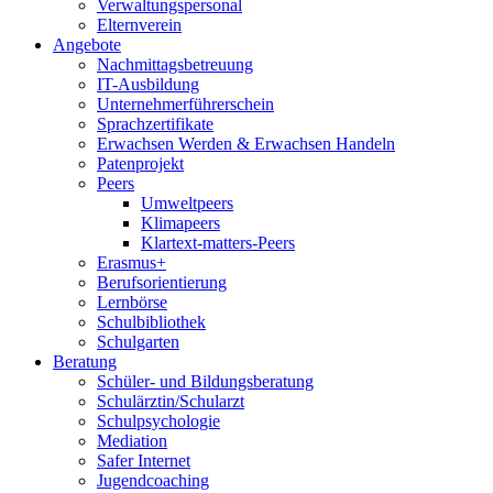
Verwaltungspersonal
Elternverein
Angebote
Nachmittagsbetreuung
IT-Ausbildung
Unternehmerführerschein
Sprachzertifikate
Erwachsen Werden & Erwachsen Handeln
Patenprojekt
Peers
Umweltpeers
Klimapeers
Klartext-matters-Peers
Erasmus+
Berufsorientierung
Lernbörse
Schulbibliothek
Schulgarten
Beratung
Schüler- und Bildungsberatung
Schulärztin/Schularzt
Schulpsychologie
Mediation
Safer Internet
Jugendcoaching