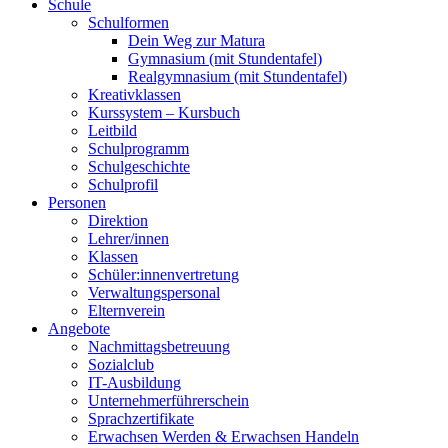
Schule
Schulformen
Dein Weg zur Matura
Gymnasium (mit Stundentafel)
Realgymnasium (mit Stundentafel)
Kreativklassen
Kurssystem – Kursbuch
Leitbild
Schulprogramm
Schulgeschichte
Schulprofil
Personen
Direktion
Lehrer/innen
Klassen
Schüler:innenvertretung
Verwaltungspersonal
Elternverein
Angebote
Nachmittagsbetreuung
Sozialclub
IT-Ausbildung
Unternehmerführerschein
Sprachzertifikate
Erwachsen Werden & Erwachsen Handeln