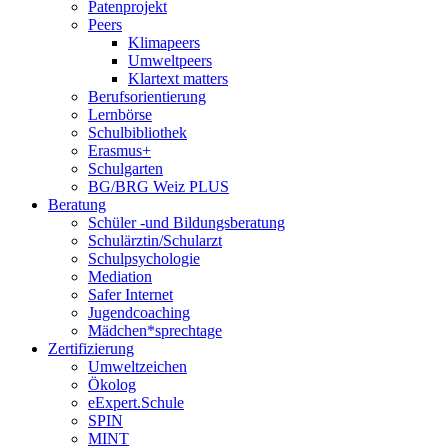
Patenprojekt
Peers
Klimapeers
Umweltpeers
Klartext matters
Berufsorientierung
Lernbörse
Schulbibliothek
Erasmus+
Schulgarten
BG/BRG Weiz PLUS
Beratung
Schüler -und Bildungsberatung
Schulärztin/Schularzt
Schulpsychologie
Mediation
Safer Internet
Jugendcoaching
Mädchen*sprechtage
Zertifizierung
Umweltzeichen
Ökolog
eExpert.Schule
SPIN
MINT