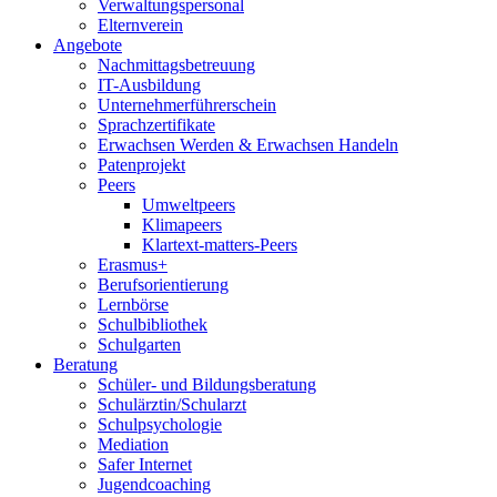
Verwaltungspersonal
Elternverein
Angebote
Nachmittagsbetreuung
IT-Ausbildung
Unternehmerführerschein
Sprachzertifikate
Erwachsen Werden & Erwachsen Handeln
Patenprojekt
Peers
Umweltpeers
Klimapeers
Klartext-matters-Peers
Erasmus+
Berufsorientierung
Lernbörse
Schulbibliothek
Schulgarten
Beratung
Schüler- und Bildungsberatung
Schulärztin/Schularzt
Schulpsychologie
Mediation
Safer Internet
Jugendcoaching