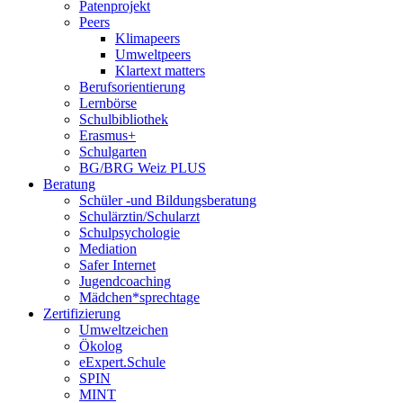
Patenprojekt
Peers
Klimapeers
Umweltpeers
Klartext matters
Berufsorientierung
Lernbörse
Schulbibliothek
Erasmus+
Schulgarten
BG/BRG Weiz PLUS
Beratung
Schüler -und Bildungsberatung
Schulärztin/Schularzt
Schulpsychologie
Mediation
Safer Internet
Jugendcoaching
Mädchen*sprechtage
Zertifizierung
Umweltzeichen
Ökolog
eExpert.Schule
SPIN
MINT