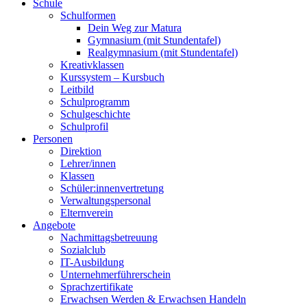
Schule
Schulformen
Dein Weg zur Matura
Gymnasium (mit Stundentafel)
Realgymnasium (mit Stundentafel)
Kreativklassen
Kurssystem – Kursbuch
Leitbild
Schulprogramm
Schulgeschichte
Schulprofil
Personen
Direktion
Lehrer/innen
Klassen
Schüler:innenvertretung
Verwaltungspersonal
Elternverein
Angebote
Nachmittagsbetreuung
Sozialclub
IT-Ausbildung
Unternehmerführerschein
Sprachzertifikate
Erwachsen Werden & Erwachsen Handeln