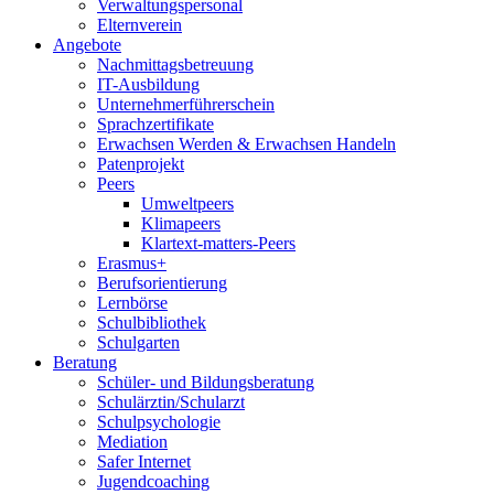
Verwaltungspersonal
Elternverein
Angebote
Nachmittagsbetreuung
IT-Ausbildung
Unternehmerführerschein
Sprachzertifikate
Erwachsen Werden & Erwachsen Handeln
Patenprojekt
Peers
Umweltpeers
Klimapeers
Klartext-matters-Peers
Erasmus+
Berufsorientierung
Lernbörse
Schulbibliothek
Schulgarten
Beratung
Schüler- und Bildungsberatung
Schulärztin/Schularzt
Schulpsychologie
Mediation
Safer Internet
Jugendcoaching