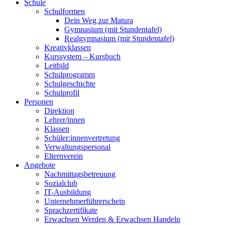
Schule
Schulformen
Dein Weg zur Matura
Gymnasium (mit Stundentafel)
Realgymnasium (mit Stundentafel)
Kreativklassen
Kurssystem – Kursbuch
Leitbild
Schulprogramm
Schulgeschichte
Schulprofil
Personen
Direktion
Lehrer/innen
Klassen
Schüler:innenvertretung
Verwaltungspersonal
Elternverein
Angebote
Nachmittagsbetreuung
Sozialclub
IT-Ausbildung
Unternehmerführerschein
Sprachzertifikate
Erwachsen Werden & Erwachsen Handeln