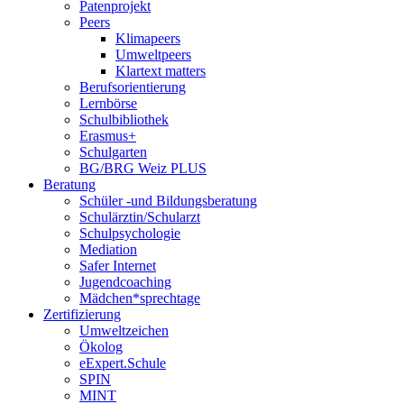
Patenprojekt
Peers
Klimapeers
Umweltpeers
Klartext matters
Berufsorientierung
Lernbörse
Schulbibliothek
Erasmus+
Schulgarten
BG/BRG Weiz PLUS
Beratung
Schüler -und Bildungsberatung
Schulärztin/Schularzt
Schulpsychologie
Mediation
Safer Internet
Jugendcoaching
Mädchen*sprechtage
Zertifizierung
Umweltzeichen
Ökolog
eExpert.Schule
SPIN
MINT