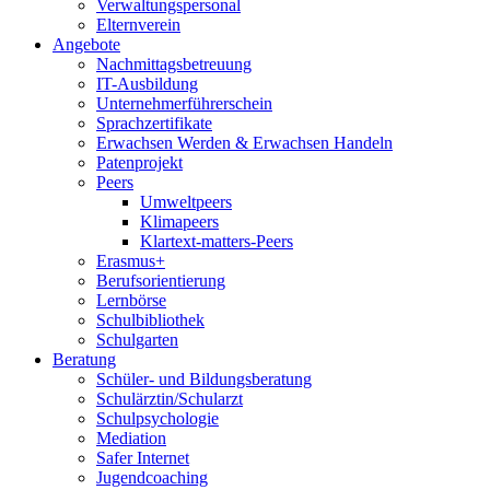
Verwaltungspersonal
Elternverein
Angebote
Nachmittagsbetreuung
IT-Ausbildung
Unternehmerführerschein
Sprachzertifikate
Erwachsen Werden & Erwachsen Handeln
Patenprojekt
Peers
Umweltpeers
Klimapeers
Klartext-matters-Peers
Erasmus+
Berufsorientierung
Lernbörse
Schulbibliothek
Schulgarten
Beratung
Schüler- und Bildungsberatung
Schulärztin/Schularzt
Schulpsychologie
Mediation
Safer Internet
Jugendcoaching