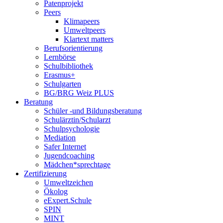
Patenprojekt
Peers
Klimapeers
Umweltpeers
Klartext matters
Berufsorientierung
Lernbörse
Schulbibliothek
Erasmus+
Schulgarten
BG/BRG Weiz PLUS
Beratung
Schüler -und Bildungsberatung
Schulärztin/Schularzt
Schulpsychologie
Mediation
Safer Internet
Jugendcoaching
Mädchen*sprechtage
Zertifizierung
Umweltzeichen
Ökolog
eExpert.Schule
SPIN
MINT