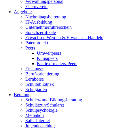
Verwaltungspersonal
Elternverein
Angebote
Nachmittagsbetreuung
IT-Ausbildung
Unternehmerführerschein
Sprachzertifikate
Erwachsen Werden & Erwachsen Handeln
Patenprojekt
Peers
Umweltpeers
Klimapeers
Klartext-matters-Peers
Erasmus+
Berufsorientierung
Lernbörse
Schulbibliothek
Schulgarten
Beratung
Schüler- und Bildungsberatung
Schulärztin/Schularzt
Schulpsychologie
Mediation
Safer Internet
Jugendcoaching