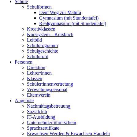
Schule
Schulformen
Dein Weg zur Matura
Gymnasium (mit Stundentafel)
Realgymnasium (mit Stundentafel)
Kreativklassen
Kurssystem – Kursbuch
Leitbild
Schulprogramm
Schulgeschichte
Schulprofil
Personen
Direktion
Lehrer/innen
Klassen
Schüler:innenvertretung
Verwaltungspersonal
Elternverein
Angebote
Nachmittagsbetreuung
Sozialclub
IT-Ausbildung
Unternehmerführerschein
Sprachzertifikate
Erwachsen Werden & Erwachsen Handeln