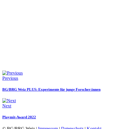
Previous
BG/BRG Weiz PLUS: Experimente für junge Forscher:innen
Next
Playmit-Award 2022
© BG/BRG Weiz |
Impressum
|
Datenschutz
|
Kontakt